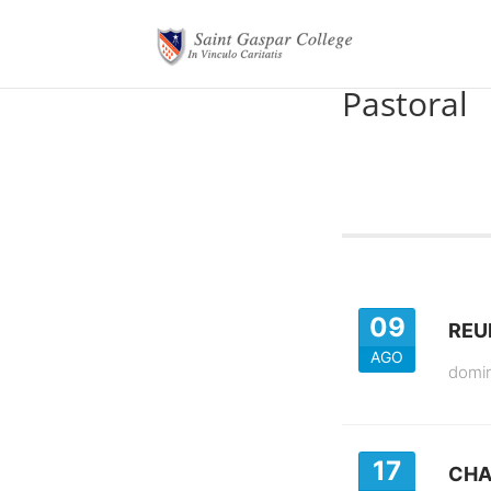
Pastoral
09
REU
AGO
domi
17
CHA