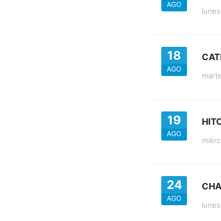
AGO
lunes
18
CAT
AGO
mart
19
HITO
AGO
miérc
24
CHA
AGO
lunes