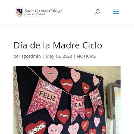
Día de la Madre Ciclo
por
sgcadmin
|
May 15, 2023
|
NOTICIAS