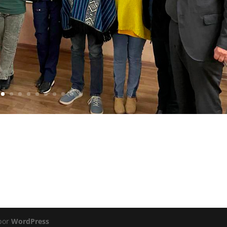
 por
WordPress