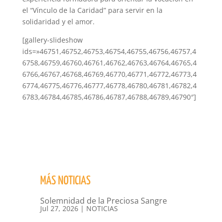
el “Vínculo de la Caridad” para servir en la
solidaridad y el amor.
[gallery-slideshow
ids=»46751,46752,46753,46754,46755,46756,46757,4
6758,46759,46760,46761,46762,46763,46764,46765,4
6766,46767,46768,46769,46770,46771,46772,46773,4
6774,46775,46776,46777,46778,46780,46781,46782,4
6783,46784,46785,46786,46787,46788,46789,46790″]
MÁS NOTICIAS
Solemnidad de la Preciosa Sangre
Jul 27, 2026
|
NOTICIAS