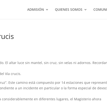
ADMISIÓN
QUIENES SOMOS
COMUNI
rucis
o. El altar luce sin mantel, sin cruz, sin velas ni adornos. Record
el Vía crucis.
la Cruz”. Este camino está compuesto por 14 estaciones que represen
ondiente a un incidente en particular o la forma especial de devoc
 considerablemente en diferentes lugares, el Magisterio ahora