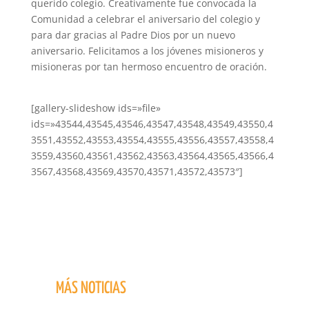
querido colegio. Creativamente fue convocada la
Comunidad a celebrar el aniversario del colegio y
para dar gracias al Padre Dios por un nuevo
aniversario. Felicitamos a los jóvenes misioneros y
misioneras por tan hermoso encuentro de oración.
[gallery-slideshow ids=»file»
ids=»43544,43545,43546,43547,43548,43549,43550,4
3551,43552,43553,43554,43555,43556,43557,43558,4
3559,43560,43561,43562,43563,43564,43565,43566,4
3567,43568,43569,43570,43571,43572,43573″]
MÁS NOTICIAS