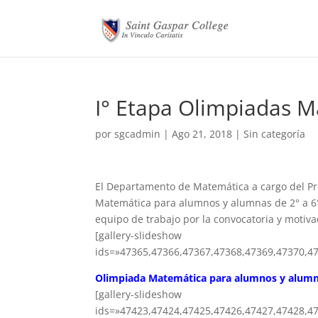
I° Etapa Olimpiadas M
por
sgcadmin
|
Ago 21, 2018
|
Sin categoría
El Departamento de Matemática a cargo del Pr
Matemática para alumnos y alumnas de 2° a 6° 
equipo de trabajo por la convocatoria y motiva
[gallery-slideshow
ids=»47365,47366,47367,47368,47369,47370,4
Olimpiada Matemática para alumnos y alumna
[gallery-slideshow
ids=»47423,47424,47425,47426,47427,47428,4