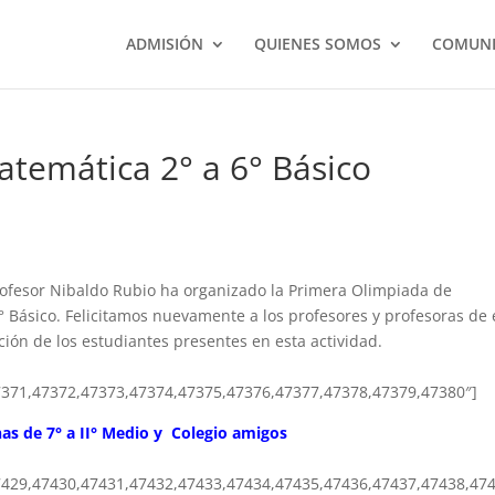
ADMISIÓN
QUIENES SOMOS
COMUNI
atemática 2° a 6° Básico
ofesor Nibaldo Rubio ha organizado la Primera Olimpiada de
Básico. Felicitamos nuevamente a los profesores y profesoras de 
ción de los estudiantes presentes en esta actividad.
7371,47372,47373,47374,47375,47376,47377,47378,47379,47380″]
s de 7° a II° Medio y Colegio amigos
7429,47430,47431,47432,47433,47434,47435,47436,47437,47438,47