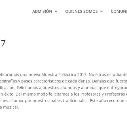
ADMISIÓN
QUIENES SOMOS
COMUNI
17
elebramos una nueva Muestra Folklórica 2017. Nuestros estudiant
eografías y pasos característicos de cada danza. Danzas que fuero
icación. Felicitamos a nuestros alumnos y alumnas que entregaro
un éxito. Del mismo modo felicitamos a los Profesores y Profesoras
nes el amor por nuestros bailes tradicionales. Este año recordam
a musical.