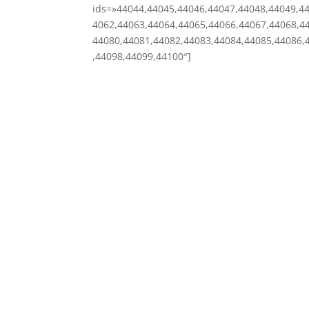
ids=»44044,44045,44046,44047,44048,44049,4
4062,44063,44064,44065,44066,44067,44068,4
44080,44081,44082,44083,44084,44085,44086,
,44098,44099,44100″]