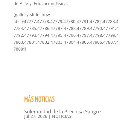
de Acle y Educación Física.
[gallery-slideshow
ids=»47777,47778,47779,47780,47781,47782,47783,4
7784,47785,47786,47787,47788,47789,47790,47791,4
7792,47793,47794,47795,47796,47797,47798,47799,4
7800,47801,47802,47803,47804,47805,47806,47807,4
7808″]
MÁS NOTICIAS
Solemnidad de la Preciosa Sangre
Jul 27, 2026
|
NOTICIAS