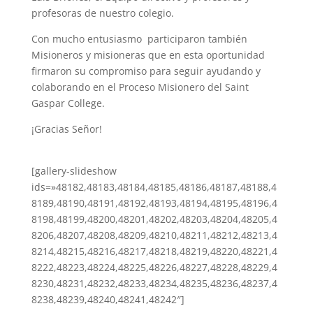
profesoras de nuestro colegio.
Con mucho entusiasmo participaron también
Misioneros y misioneras que en esta oportunidad
firmaron su compromiso para seguir ayudando y
colaborando en el Proceso Misionero del Saint
Gaspar College.
¡Gracias Señor!
[gallery-slideshow
ids=»48182,48183,48184,48185,48186,48187,48188,4
8189,48190,48191,48192,48193,48194,48195,48196,4
8198,48199,48200,48201,48202,48203,48204,48205,4
8206,48207,48208,48209,48210,48211,48212,48213,4
8214,48215,48216,48217,48218,48219,48220,48221,4
8222,48223,48224,48225,48226,48227,48228,48229,4
8230,48231,48232,48233,48234,48235,48236,48237,4
8238,48239,48240,48241,48242″]