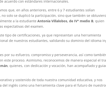
2 de acuerdo con estándares internacionales.
ramos que, en años anteriores, entre 6 y 7 estudiantes solían
, no solo se duplicó la participación, sino que también se obtuvier
almente a la estudiante
Antonia Villalobos, de IV° medio B
, quien
as expectativas del examen.
te tipo de certificaciones, ya que representan una herramienta
sional de nuestros estudiantes, validando su dominio del idioma in
tes por su esfuerzo, compromiso y perseverancia, así como tambié
 en este proceso. Asimismo, reconocemos de manera especial el tr
uzmán
, quienes, con dedicación y vocación, han acompañado y guia
laborativo y sostenido de toda nuestra comunidad educativa, y nos
a del inglés como una herramienta clave para el futuro de nuestro