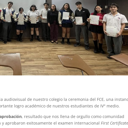
ala audiovisual de nuestro colegio la ceremonia del FCE, una instan
portante logro académico de nuestros estudiantes de IV° medio.
aprobación
, resultado que nos llena de orgullo como comunidad
on y aprobaron exitosamente el examen internacional
First Certificat