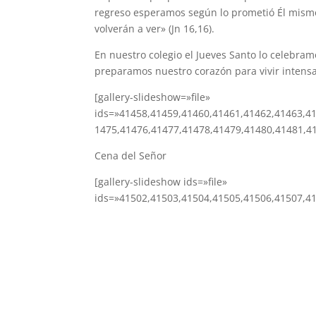
regreso esperamos según lo prometió Él mismo
volverán a ver» (Jn 16,16).
En nuestro colegio el Jueves Santo lo celebra
preparamos nuestro corazón para vivir inten
[gallery-slideshow=»file»
ids=»41458,41459,41460,41461,41462,41463,4
1475,41476,41477,41478,41479,41480,41481,4
Cena del Señor
[gallery-slideshow ids=»file»
ids=»41502,41503,41504,41505,41506,41507,4