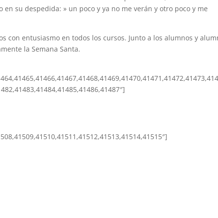
 en su despedida: » un poco y ya no me verán y otro poco y me
mos con entusiasmo en todos los cursos. Junto a los alumnos y alu
samente la Semana Santa.
1464,41465,41466,41467,41468,41469,41470,41471,41472,41473,41
1482,41483,41484,41485,41486,41487″]
1508,41509,41510,41511,41512,41513,41514,41515″]