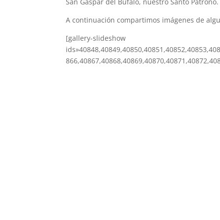
San Gaspar del Búfalo, nuestro Santo Patrono.
A continuación compartimos imágenes de alguna
[gallery-slideshow
ids»40848,40849,40850,40851,40852,40853,40
866,40867,40868,40869,40870,40871,40872,40