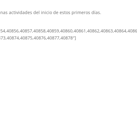
s actividades del inicio de estos primeros días.
854,40856,40857,40858,40859,40860,40861,40862,40863,40864,408
873,40874,40875,40876,40877,40878″]