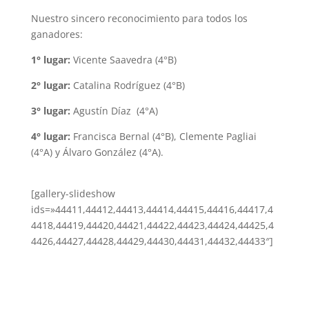
Nuestro sincero reconocimiento para todos los
ganadores:
1° lugar:
Vicente Saavedra (4°B)
2° lugar:
Catalina Rodríguez (4°B)
3° lugar:
Agustín Díaz (4°A)
4° lugar:
Francisca Bernal (4°B), Clemente Pagliai
(4°A) y Álvaro González (4°A).
[gallery-slideshow
ids=»44411,44412,44413,44414,44415,44416,44417,4
4418,44419,44420,44421,44422,44423,44424,44425,4
4426,44427,44428,44429,44430,44431,44432,44433″]