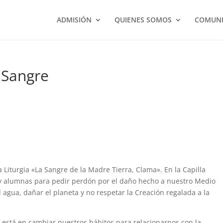
ADMISIÓN
QUIENES SOMOS
COMUNI
a Sangre
 Liturgia «La Sangre de la Madre Tierra, Clama». En la Capilla
y alumnas para pedir perdón por el daño hecho a nuestro Medio
 agua, dañar el planeta y no respetar la Creación regalada a la
, está en cambiar nuestros hábitos para relacionarnos con la