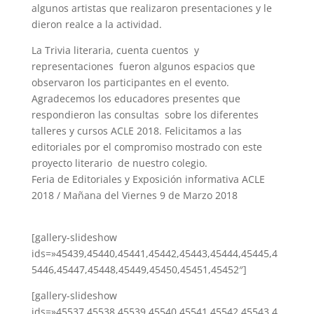
algunos artistas que realizaron presentaciones y le
dieron realce a la actividad.
La Trivia literaria, cuenta cuentos y
representaciones fueron algunos espacios que
observaron los participantes en el evento.
Agradecemos los educadores presentes que
respondieron las consultas sobre los diferentes
talleres y cursos ACLE 2018. Felicitamos a las
editoriales por el compromiso mostrado con este
proyecto literario de nuestro colegio.
Feria de Editoriales y Exposición informativa ACLE
2018 / Mañana del Viernes 9 de Marzo 2018
[gallery-slideshow
ids=»45439,45440,45441,45442,45443,45444,45445,4
5446,45447,45448,45449,45450,45451,45452″]
[gallery-slideshow
ids=»45537,45538,45539,45540,45541,45542,45543,4