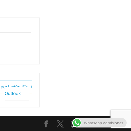
portación iCal /
Outlook
WhatsApp Admisiones