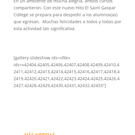
En un ambiente de mucha alegría, ambos cursos
compartieron. Con este nuevo Hito El Saint Gaspar
College se prepara para despedir a los alumnos(as)
que egresan. Muchas felicidades a todos y todas por
esta actividad tan significativa.
[gallery-slideshow ids=»file»
ids=»42404,42405,42406,42407,42408,42409,42410,4
2411,42412,42413,42414,42415,42416,42417,42418,4
2419,42420,42421,42422,42423,42424,42425,42426,4
2427,42428,42429,42430,42431,42432,42433″]