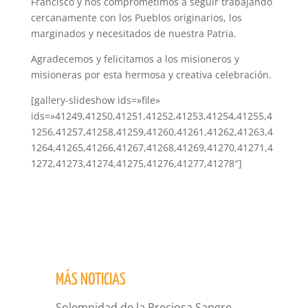
Francisco y nos comprometimos a seguir trabajando
cercanamente con los Pueblos originarios, los
marginados y necesitados de nuestra Patria.
Agradecemos y felicitamos a los misioneros y
misioneras por esta hermosa y creativa celebración.
[gallery-slideshow ids=»file»
ids=»41249,41250,41251,41252,41253,41254,41255,4
1256,41257,41258,41259,41260,41261,41262,41263,4
1264,41265,41266,41267,41268,41269,41270,41271,4
1272,41273,41274,41275,41276,41277,41278″]
MÁS NOTICIAS
Solemnidad de la Preciosa Sangre