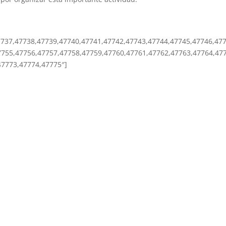
7737,47738,47739,47740,47741,47742,47743,47744,47745,47746,47
7755,47756,47757,47758,47759,47760,47761,47762,47763,47764,47
47773,47774,47775″]