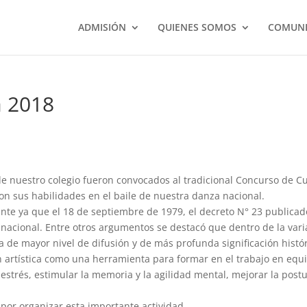
ADMISIÓN
QUIENES SOMOS
COMUNI
 2018
 nuestro colegio fueron convocados al tradicional Concurso de C
on sus habilidades en el baile de nuestra danza nacional.
te ya que el 18 de septiembre de 1979, el decreto N° 23 publicad
e nacional. Entre otros argumentos se destacó que dentro de la var
a de mayor nivel de difusión y de más profunda significación histór
 artística como una herramienta para formar en el trabajo en equ
strés, estimular la memoria y la agilidad mental, mejorar la post
or organizar esta importante actividad.