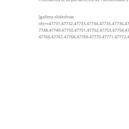
[gallery-slideshow
ids=»47731,47732,47733,47734,47735,47736,4
7748,47749,47750,47751,47752,47753,47754,4
47766,47767,47768,47769,47770,47771,47772,