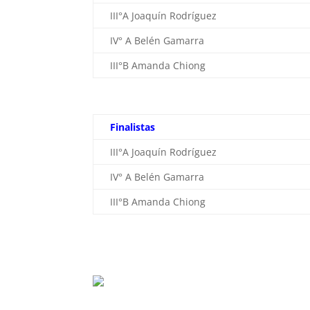
III°A Joaquín Rodríguez
IV° A Belén Gamarra
III°B Amanda Chiong
Finalistas
III°A Joaquín Rodríguez
IV° A Belén Gamarra
III°B Amanda Chiong