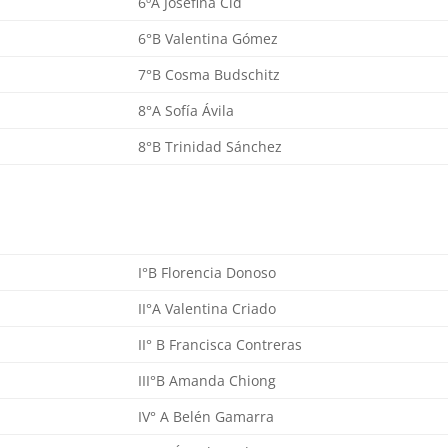
6ºA Josefina Cid
6°B Valentina Gómez
7°B Cosma Budschitz
8°A Sofía Ávila
8°B Trinidad Sánchez
I°B Florencia Donoso
II°A Valentina Criado
II° B Francisca Contreras
III°B Amanda Chiong
IV° A Belén Gamarra