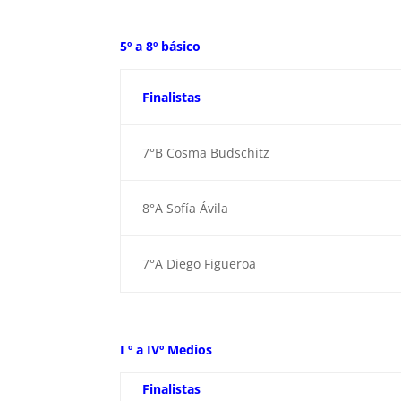
5º a 8º básico
Finalistas
7°B Cosma Budschitz
8°A Sofía Ávila
7°A Diego Figueroa
I º a IVº Medios
Finalistas