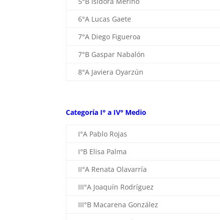
5°B Isidora Merino
6°A Lucas Gaete
7°A Diego Figueroa
7°B Gaspar Nabalón
8°A Javiera Oyarzún
Categoría I° a IV° Medio
I°A Pablo Rojas
I°B Elisa Palma
II°A Renata Olavarría
III°A Joaquín Rodríguez
III°B Macarena González