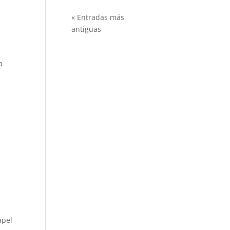
« Entradas más
antiguas
a
apel