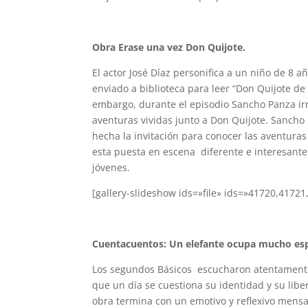
Obra Erase una vez Don Quijote.
El actor José Díaz personifica a un niño de 8 a
enviado a biblioteca para leer “Don Quijote de
embargo, durante el episodio Sancho Panza i
aventuras vividas junto a Don Quijote. Sancho
hecha la invitación para conocer las aventuras 
esta puesta en escena diferente e interesante 
jóvenes.
[gallery-slideshow ids=»file» ids=»41720,417
Cuentacuentos: Un elefante ocupa mucho esp
Los segundos Básicos escucharon atentamente la
que un día se cuestiona su identidad y su liber
obra termina con un emotivo y reflexivo mensa