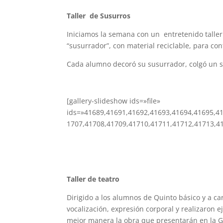
Taller de Susurros
Iniciamos la semana con un entretenido taller
“susurrador”, con material reciclable, para con
Cada alumno decoró su susurrador, colgó un sus
[gallery-slideshow ids=»file»
ids=»41689,41691,41692,41693,41694,41695,4
1707,41708,41709,41710,41711,41712,41713,4
Taller de teatro
Dirigido a los alumnos de Quinto básico y a ca
vocalización, expresión corporal y realizaron 
mejor manera la obra que presentarán en la G