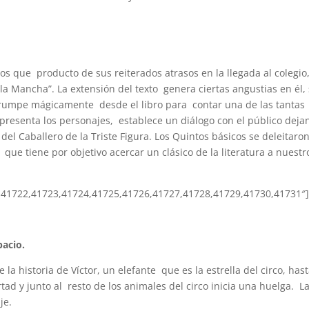
ños que producto de sus reiterados atrasos en la llegada al colegio
 la Mancha”. La extensión del texto genera ciertas angustias en él, 
rrumpe mágicamente desde el libro para contar una de las tantas
 presenta los personajes, establece un diálogo con el público deja
del Caballero de la Triste Figura. Los Quintos básicos se deleitaro
que tiene por objetivo acercar un clásico de la literatura a nuestr
21,41722,41723,41724,41725,41726,41727,41728,41729,41730,41731″
acio.
 historia de Víctor, un elefante que es la estrella del circo, has
tad y junto al resto de los animales del circo inicia una huelga. L
je.