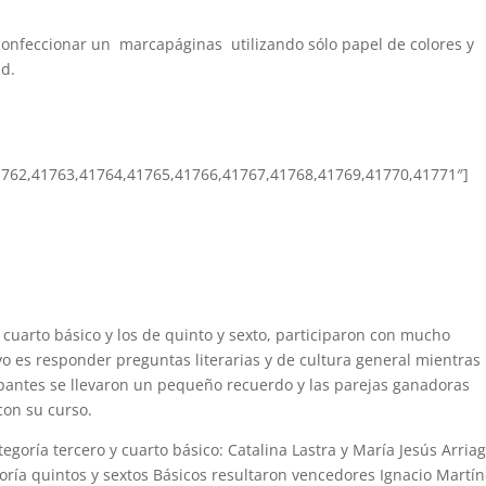
confeccionar un marcapáginas utilizando sólo papel de colores y
ad.
1762,41763,41764,41765,41766,41767,41768,41769,41770,41771″]
 cuarto básico y los de quinto y sexto, participaron con mucho
ivo es responder preguntas literarias y de cultura general mientras
cipantes se llevaron un pequeño recuerdo y las parejas ganadoras
con su curso.
goría tercero y cuarto básico: Catalina Lastra y María Jesús Arria
goría quintos y sextos Básicos resultaron vencedores Ignacio Martín