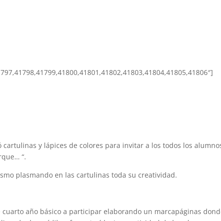
1797,41798,41799,41800,41801,41802,41803,41804,41805,41806″]
cartulinas y lápices de colores para invitar a los todos los alumno
orque… “.
asmo plasmando en las cartulinas toda su creatividad.
de cuarto año básico a participar elaborando un marcapáginas don