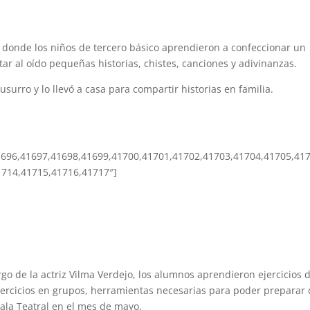
 donde los niños de tercero básico aprendieron a confeccionar un
tar al oído pequeñas historias, chistes, canciones y adivinanzas.
urro y lo llevó a casa para compartir historias en familia.
1696,41697,41698,41699,41700,41701,41702,41703,41704,41705,41
1714,41715,41716,41717″]
rgo de la actriz Vilma Verdejo, los alumnos aprendieron ejercicios 
ejercicios en grupos, herramientas necesarias para poder preparar
ala Teatral en el mes de mayo.