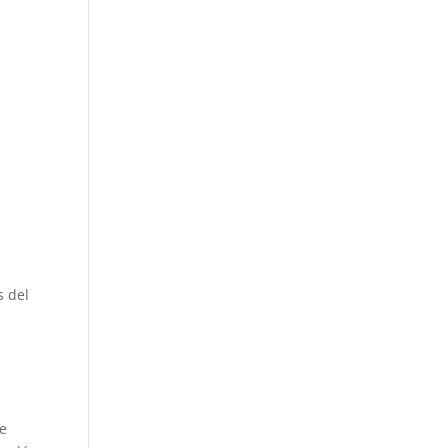
s del
de