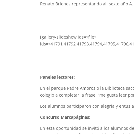
Renato Briones representando al sexto año A.
[gallery-slideshow ids=»file»
ids=»41791,41792,41793,41794,41795,41796,4
Paneles lectores:
En el parque Padre Ambrosio la Biblioteca sacó 
colegio a completar la frase: “me gusta leer p
Los alumnos participaron con alegría y entusi
Concurso Marcapáginas:
En esta oportunidad se invitó a los alumnos 