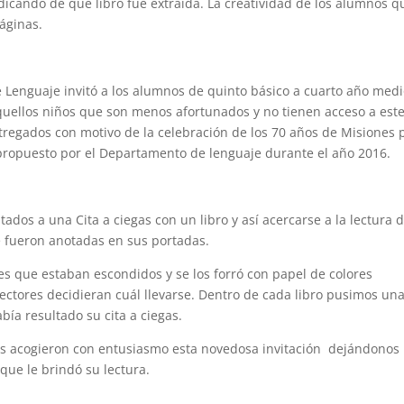
ndicando de qué libro fue extraída. La creatividad de los alumnos 
áginas.
 Lenguaje invitó a los alumnos de quinto básico a cuarto año medi
quellos niños que son menos afortunados y no tienen acceso a est
ntregados con motivo de la celebración de los 70 años de Misiones 
 propuesto por el Departamento de lenguaje durante el año 2016.
dos a una Cita a ciegas con un libro y así acercarse a la lectura 
e fueron anotadas en sus portadas.
tes que estaban escondidos y se los forró con papel de colores
lectores decidieran cuál llevarse. Dentro de cada libro pusimos un
bía resultado su cita a ciegas.
ntes acogieron con entusiasmo esta novedosa invitación dejándonos
que le brindó su lectura.