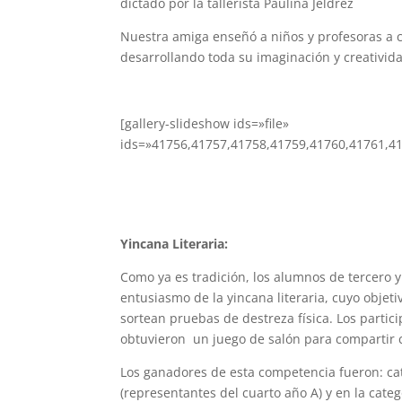
dictado por la tallerista Paulina Jeldrez
Nuestra amiga enseñó a niños y profesoras a 
desarrollando toda su imaginación y creativid
[gallery-slideshow ids=»file»
ids=»41756,41757,41758,41759,41760,41761,4
Yincana Literaria:
Como ya es tradición, los alumnos de tercero y
entusiasmo de la yincana literaria, cuyo objet
sortean pruebas de destreza física. Los parti
obtuvieron un juego de salón para compartir 
Los ganadores de esta competencia fueron: cate
(representantes del cuarto año A) y en la cate