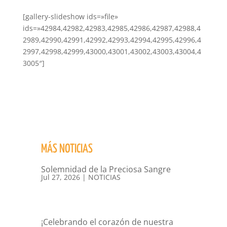
[gallery-slideshow ids=»file»
ids=»42984,42982,42983,42985,42986,42987,42988,4
2989,42990,42991,42992,42993,42994,42995,42996,4
2997,42998,42999,43000,43001,43002,43003,43004,4
3005″]
MÁS NOTICIAS
Solemnidad de la Preciosa Sangre
Jul 27, 2026
|
NOTICIAS
¡Celebrando el corazón de nuestra