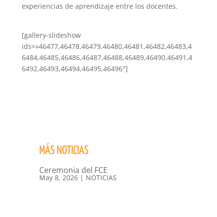
experiencias de aprendizaje entre los docentes.
[gallery-slideshow
ids=»46477,46478,46479,46480,46481,46482,46483,4
6484,46485,46486,46487,46488,46489,46490,46491,4
6492,46493,46494,46495,46496″]
MÁS NOTICIAS
Ceremonia del FCE
May 8, 2026
|
NOTICIAS