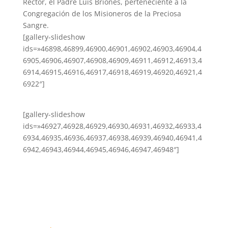
Rector, el Padre Luis Briones, perteneciente a la
Congregación de los Misioneros de la Preciosa
Sangre.
[gallery-slideshow
ids=»46898,46899,46900,46901,46902,46903,46904,4
6905,46906,46907,46908,46909,46911,46912,46913,4
6914,46915,46916,46917,46918,46919,46920,46921,4
6922″]
[gallery-slideshow
ids=»46927,46928,46929,46930,46931,46932,46933,4
6934,46935,46936,46937,46938,46939,46940,46941,4
6942,46943,46944,46945,46946,46947,46948″]