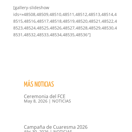
[gallery-slideshow
ids=»48508,48509,48510,48511,48512,48513,48514,4
8515,48516,48517,48518,48519,48520,48521,48522,4
8523,48524,48525,48526,48527,48528,48529,48530,4
8531,48532,48533,48534,48535,48536″]
MÁS NOTICIAS
Ceremonia del FCE
May 8, 2026
|
NOTICIAS
Campaña de Cuaresma 2026
Abr 30, 2026
|
NOTICIAS