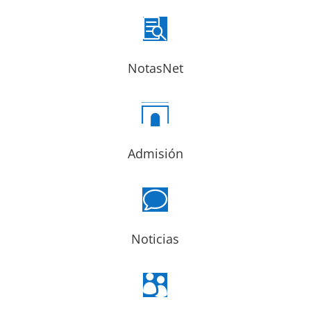

NotasNet

Admisión
v
Noticias
