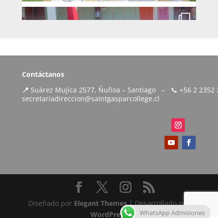
Contáctanos
📍
Suárez Mujica 2577, Ñuñoa – Santiago – 📞 +56 2 235
secretariadireccion@saintgasparcollege.cl
Diseñado por
Elegant Themes
| Desarrollado por
WhatsApp Admisiones
WordPress