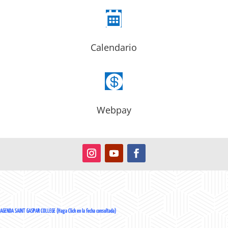

Calendario

Webpay
AGENDA SAINT GASPAR COLLEGE (Haga Click en la fecha consultada)