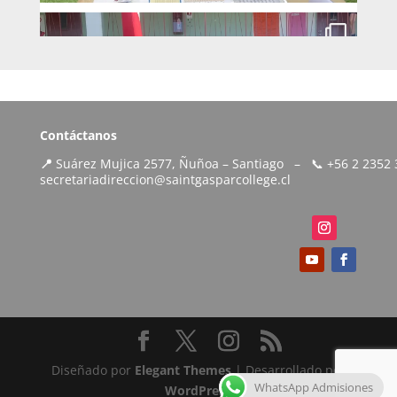
Contáctanos
📍
Suárez Mujica 2577, Ñuñoa – Santiago – 📞 +56 2 235
secretariadireccion@saintgasparcollege.cl
Diseñado por
Elegant Themes
| Desarrollado por
WhatsApp Admisiones
WordPress