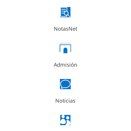

NotasNet

Admisión
v
Noticias
