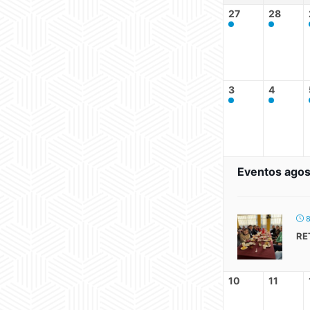
27
28
3
4
Eventos agos
8
RE
10
11