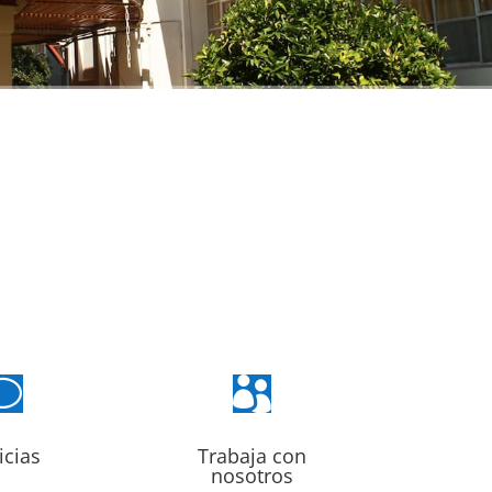
v

icias
Trabaja con
nosotros