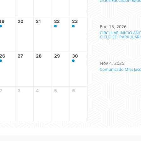
Ciclos Educación Bási
19
20
21
22
23
Ene 16, 2026
CIRCULAR INICIO AÑ
CICLO ED. PARVULAR
26
27
28
29
30
Nov 4, 2025
Comunicado Miss Jacq
2
3
4
5
6