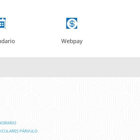


ndario
Webpay
HORARIO
RICULARES PÁRVULO