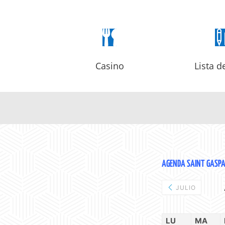

Casino
Lista d
AGENDA SAINT GASPAR 
JULIO
LU
MA